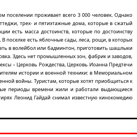
ном поселении проживает всего 3 000 человек. Однако
оттеджи, трех- и пятиэтажные дома, которые в сжатый
ации есть масса достоинств, которые по достоинству
В поселке есть яблочные сады, леса, рощи, в которых
рать в волейбол или бадминтон, приготовить шашлыки
овка. Здесь нет промышленных зон, фабрик и заводов,
лексы – Церковь Рождества, Церковь Иоанна Предтечи
бителям истории и военной техники: в Мемориальном
енной войны. Туристам, которые хотят приобщиться к
азные периоды времени жили и работали выдающиеся
егирях Леонид Гайдай снимал известную кинокомедию