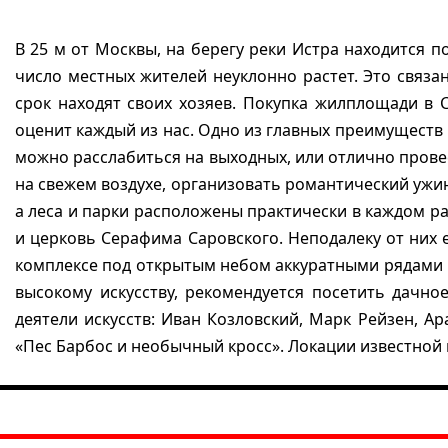
В 25 м от Москвы, на берегу реки Истра находится п
число местных жителей неуклонно растет. Это связан
срок находят своих хозяев. Покупка жилплощади в С
оценит каждый из нас. Одно из главных преимуществ 
можно расслабиться на выходных, или отлично прове
на свежем воздухе, организовать романтический ужин
а леса и парки расположены практически в каждом р
и церковь Серафима Саровского. Неподалеку от них
комплексе под открытым небом аккуратными рядами р
высокому искусству, рекомендуется посетить дачн
деятели искусств: Иван Козловский, Марк Рейзен, 
«Пес Барбос и необычный кросс». Локации известной 