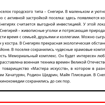
оселок городского типа – Снегири. В маленьком и уют
о с активной застройкой поселка: здесь появляются к
негирях считается выгодной инвестицией. У этой лок
Снегирей – живописные уголки и потрясающая природа. 
сти время с семьей, друзьями и коллегами. Можно сыг
 у костра. В Снегирях прекрасная экологическая обстан
айоне. В поселке сохранились чудесные храмовые комп
 есть Мемориальный комплекс. Он будет интересен лю
асставлена военная техника времен Великой Отечеств
ое товарищество «Мастера искусств», в котором в р
Арам Хачатурян, Родион Щедрин, Майя Плисецкая. В Сн
кинокомедии сохранились до сих пор.